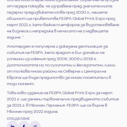
всички нови оперативни изисквания. Обратната връзка
от пазара показва, че изправена пред значителните
пазарни предизвикателства през 2020 г., нашата
общност ще приветства FESPA Global Print Expo през
март 2021 г. като важна платформа за възстановяване
на бизнеса и напредъка в началото на следващата
година. “
Амстердам е популярна и доказана дестинация за
събития на FESPA, като градът е бил домакин на
успешни изложения през 2006, 2009 и 2016 г.
Достъпността му по сухопътни и железопътни линии
от толкова много райони на Северна и Централна
Европа ще бъде предимство за много посетители в
този момент.
Това ново издание на FESPA Global Print Expo за март
2021 г. ще замени първоначално предвиденото събитие
за 2021 г. в Мюнхен, Германия. FESPA ще се върне в
Мюнхен през 2022 година.
СПОДЕЛЯНЕ