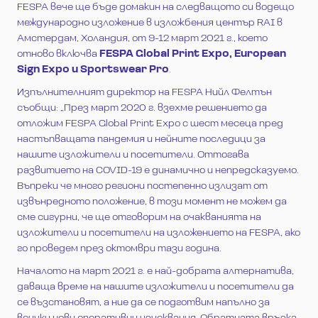
FESPA вече ще бъде домакин на следващото си водещо
международно изложение в изложбения център RAI в
Амстердам, Холандия, от 9-12 март 2021 г., което
отново включва
FESPA Global Print Expo, European
Sign Expo и Sportswear Pro
.
Изпълнителният директор на FESPA Нийл Фелтън
съобщи: „През март 2020 г. взехме решението да
отложим FESPA Global Print Expo с шест месеца пред
настъпващата пандемия и нейните последици за
нашите изложители и посетители. Оттогава
развитието на COVID-19 е динамично и непредсказуемо.
Въпреки че много региони постепенно излизат от
извънредното положение, в този момент не можем да
сме сигурни, че ще отговорим на очакванията на
изложители и посетители на изложението на FESPA, ако
го проведем през октомври тази година.
Началото на март 2021 г. е най-добрата алтернатива,
даваща време на нашите изложители и посетители да
се възстановят, а ние да се подготвим напълно за