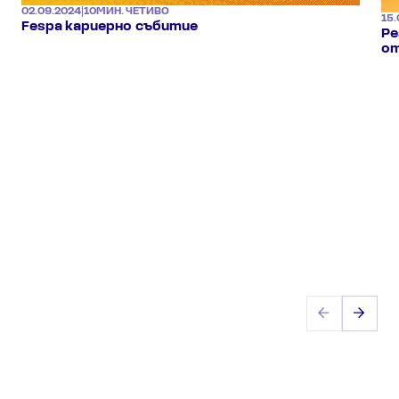
02.09.2024
|
10
МИН. ЧЕТИВО
15.
Fespa кариерно събитие
Ре
о