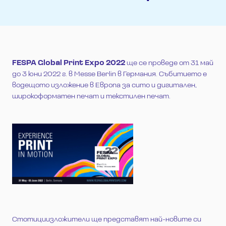
FESPA Global Print Expo 2022
ще се проведе от 31 май
до 3 юни 2022 г. в Messe Berlin в Германия. Събитието е
водещото изложение в Европа за сито и дигитален,
широкоформатен печат и текстилен печат.
Стотициизложители ще представят най-новите си