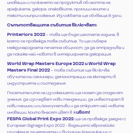
иновации и пускането на продуктив областта на
графиката, декора, опаковките, промишлените и
текстилниприложения. Изложбата ще обхваща 8 зали.
Съпътстващите събития включват:
Printeriors 2022
– това ще бъде шестата година, в
която се провежда това събитие. То ще събере
международната печатна общност, за да отпразнува и
да покаже най-новото в интериорната декорация.
World Wrap Masters Europe 2022 и World Wrap
Masters Final 2022
– това събитие ще включва
обучителни семинари, демонстрации на експерти в
индустрията и състезания.
Посетителите на изложението ще могат да споделят
знания, да изследват нови тенденции, да инвестират в
нови машини или консумативи и да открият най-новите
иновации, които внасят цвят в ж
ивот!
FESPA Global Print Expo 2022
ще се провежда заедно с
European Signage Expo 2022 - водещото европейско
изложение за непечатни и визуални комуникации с