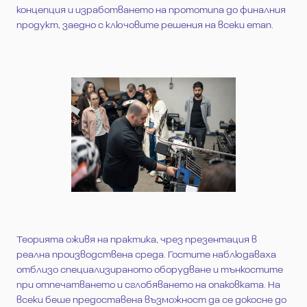
концепция и изработването на прототипа до финалния
продукт, заедно с ключовите решения на всеки етап.
Теорията оживя на практика, чрез презентация в
реална производствена среда. Гостите наблюдаваха
отблизо специализираното оборудване и тънкостите
при отпечатването и сглобяването на опаковката. На
всеки беше предоставена възможност да се докосне до