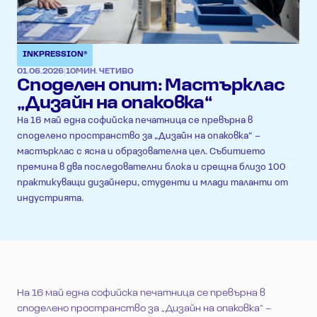
INKPRESSION®
01.06.2026
|
10
МИН. ЧЕТИВО
Споделен опит: Мастърклас
„Дизайн на опаковка“
На 16 май една софийска печатница се превърна в
споделено пространство за „Дизайн на опаковка“ –
мастърклас с ясна и образователна цел. Събитието
премина в два последователни блока и срещна близо 100
практикуващи дизайнери, студенти и млади таланти от
индустрията.
На 16 май една софийска печатница се превърна в
споделено пространство за „Дизайн на опаковка“ –