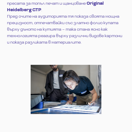
пресата за топъл печат и щанцоване
Original
Heidelberg GTP
.
Пред очите на аудиторията тя показа своята мощна
прецизност, отпечатвайки със златно фолио купата
върху дъното на кутията – така стана ясно как
технологията реагира върху различни видове картони
и показа разликата в материалите.