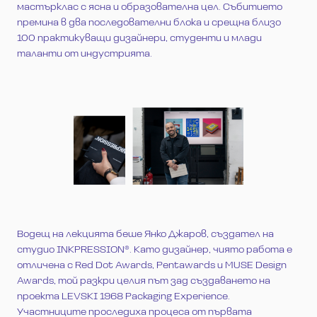
мастърклас с ясна и образователна цел. Събитието
премина в два последователни блока и срещна близо
100 практикуващи дизайнери, студенти и млади
таланти от индустрията.
Водещ на лекцията беше Янко Джаров, създател на
студио INKPRESSION®. Като дизайнер, чиято работа е
отличена с Red Dot Awards, Pentawards и MUSE Design
Awards, той разкри целия път зад създаването на
проекта LEVSKI 1968 Packaging Experience.
Участниците проследиха процеса от първата