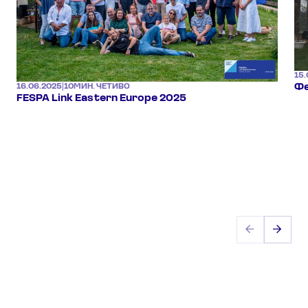
15.
Фе
16.06.2025
|
10
МИН. ЧЕТИВО
FESPA Link Eastern Europe 2025